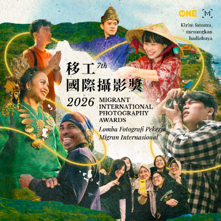
跳
Menu
至
主
要
內
容