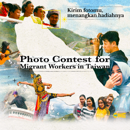
跳
至
主
要
內
容