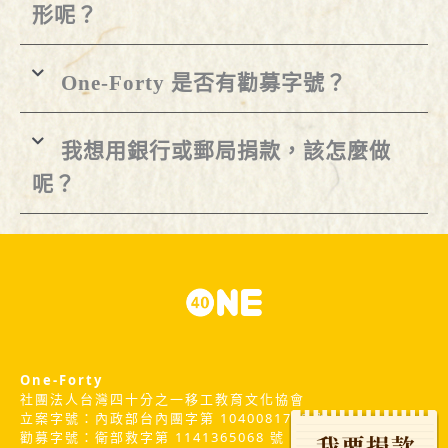
形呢？
One-Forty 是否有勸募字號？
我想用銀行或郵局捐款，該怎麼做
呢？
One-Forty
社團法人台灣四十分之一移工教育文化協會
立案字號：內政部台內團字第 1040081712 號
勸募字號：衛部救字第 1141365068 號