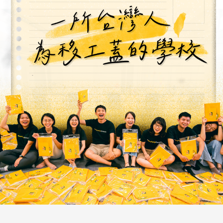
跳
至
主
要
內
容