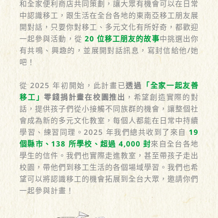
和全家便利商店共同策劃，讓大眾有機會可以在日常
中認識移工，跟生活在全台各地的東南亞移工朋友展
開對話，只要你對移工、多元文化有所好奇，都歡迎
一起參與活動，從
20 位移工朋友的故事
中挑選出你
有共鳴、興趣的，並展開對話訊息，寫封信給他/她
吧！
從 2025 年初開始，此計畫已
透過
「全家一起友善
移工」
零錢捐計畫在校園推出
，希望創造實際的對
話，提供孩子們從小接觸不同族群的機會，讓整個社
會成為新的多元文化教室，每個人都能在日常中持續
學習、練習同理。2025 年我們總共收到了來自
19
個縣市、138 所學校、超過 4,000 封
來自全台各地
學生的信件。我們也實際走進教室，甚至帶孩子走出
校園，帶他們到移工生活的各個場域學習。我們也希
望可以將認識移工的機會拓展到全台大眾，邀請你們
一起參與計畫！