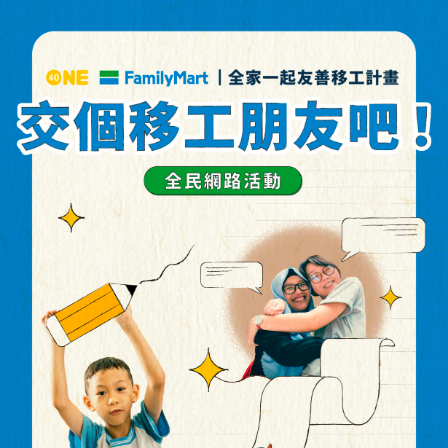
跳
至
主
要
內
容